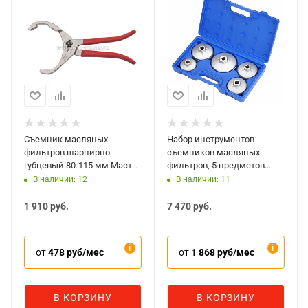
Съемник масляных
Набор инструментов
фильтров шарнирно-
съемников масляных
губцевый 80-115 мм Мастак
фильтров, 5 предметов
103-45115
Мастак 103-40005C
В наличии: 12
В наличии: 11
1 910
руб.
7 470
руб.
от
478 руб/мес
от
1 868 руб/мес
В КОРЗИНУ
В КОРЗИНУ