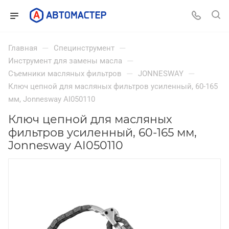
—
—
Главная
Специнструмент
—
Инструмент для замены масла
—
—
Съемники масляных фильтров
JONNESWAY
Ключ цепной для масляных фильтров усиленный, 60-165
мм, Jonnesway AI050110
Ключ цепной для масляных
фильтров усиленный, 60-165 мм,
Jonnesway AI050110