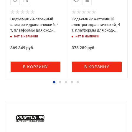
Подъемник 4-стоечный
Подъемник 4-стоечный
электрогидравлический, 4
электрогидравлический, 4
т, платформы для сход-
т, платформы для сход-
развала, пневм.траверса,
развала, ручн.траверса,
нет в наличии
нет в наличии
круги, KRAFTWELL QUATTRO
круги, KRAFTWELL QUATTRO
4W4.3+KRWJN2P
4W4.3+KRWJ2N
369 349
руб.
375 289
руб.
В КОРЗИНУ
В КОРЗИНУ