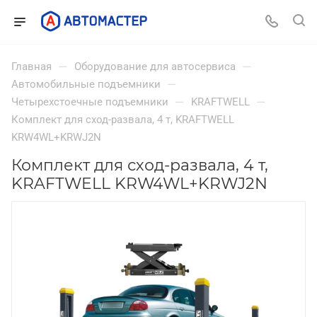
—
—
Главная
Оборудование для автосервиса
—
Автомобильные подъемники
—
—
Четырехстоечные подъемники
KRAFTWELL
Комплект для сход-развала, 4 т, KRAFTWELL
KRW4WL+KRWJ2N
Комплект для сход-развала, 4 т,
KRAFTWELL KRW4WL+KRWJ2N