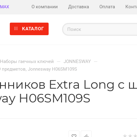
О компании
Доставка
Оплата
Конт
MAX
КАТАЛОГ
—
—
Наборы гаечных ключей
JONNESWAY
 9 предметов, Jonnesway H06SM109S
иков Extra Long с ша
way H06SM109S