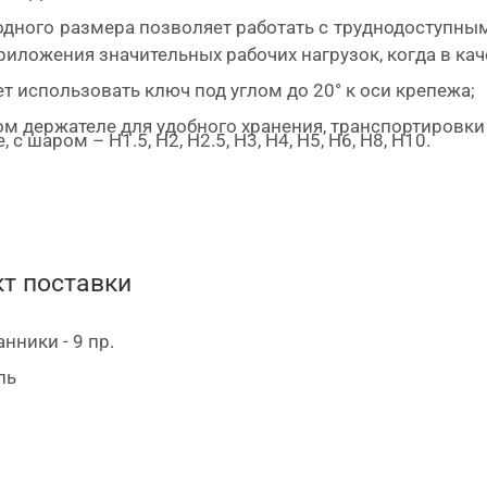
дного размера позволяет работать с труднодоступным
риложения значительных рабочих нагрузок, когда в кач
 использовать ключ под углом до 20° к оси крепежа;
ом держателе для удобного хранения, транспортировки
шаром – H1.5, H2, H2.5, H3, H4, H5, H6, H8, H10.
т поставки
нники - 9 пр.
ль