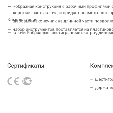
Г-образная конструкция с рабочими профилями о
короткая часть ключа, и придает возможность п
Комплектация:
шаровый наконечник на длинной части позволяет
набор инструментов поставляется на пластиков
ключи Г-образные шестигранные экстра-длинные, с 
Сертификаты
Комплек
шестигра
держате