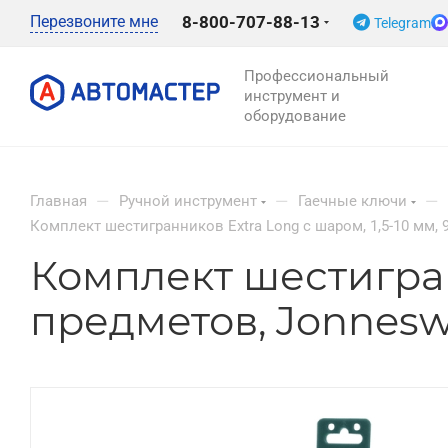
Перезвоните мне
8-800-707-88-13
Telegram
Профессиональный
инструмент и
оборудование
—
—
—
Главная
Ручной инструмент
Гаечные ключи
Комплект шестигранников Extra Long с шаром, 1,5-10 мм,
Комплект шестигранн
предметов, Jonnes