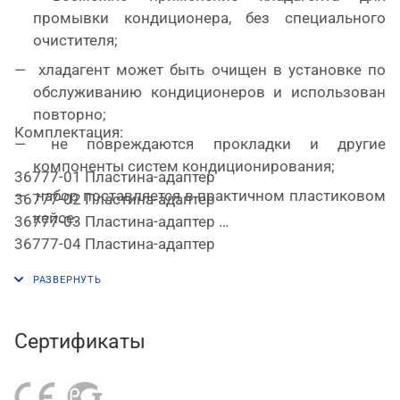
промывки кондиционера, без специального
очистителя;
хладагент может быть очищен в установке по
обслуживанию кондиционеров и использован
повторно;
Комплектация:
не повреждаются прокладки и другие
компоненты систем кондиционирования;
36777-01 Пластина-адаптер
набор поставляется в практичном пластиковом
36777-02 Пластина-адаптер
кейсе.
36777-03 Пластина-адаптер
36777-04 Пластина-адаптер
36777-05 Пластина-адаптер
36777-06 Конус
36777-07 Переходной адаптер
36777-08 Конус
Сертификаты
36777-09 Шайба
36777-10 Фильтр-осушитель