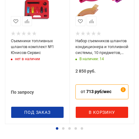
Съемники топливных
Набор съемников шлангов
шлангов комплект №1
кондиционера и топливной
Юнисов-Сервис
системы, 10 предметов,
JTC-4195
нет в наличии
В наличии: 14
2 850
руб.
от
713 руб/мес
По запросу
ПОД ЗАКАЗ
В КОРЗИНУ