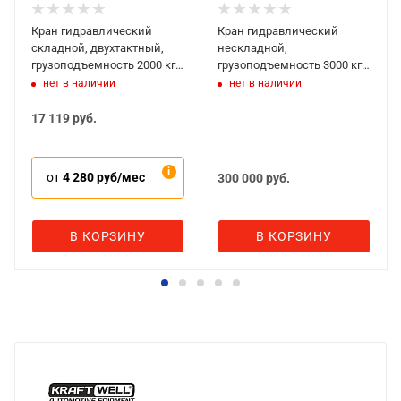
Кран гидравлический
Кран гидравлический
складной, двухтактный,
нескладной,
грузоподъемность 2000 кг,
грузоподъемность 3000 кг,
Red Line Premium GCR2D
MEGA NC-30
нет в наличии
нет в наличии
17 119
руб.
от
4 280 руб/мес
300 000
руб.
В КОРЗИНУ
В КОРЗИНУ