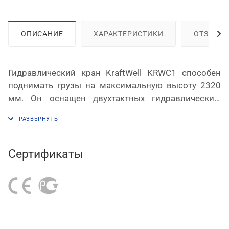
ОПИСАНИЕ
ХАРАКТЕРИСТИКИ
ОТЗЫВЫ
Гидравлический кран
KraftWell
KRWC1 способен
поднимать грузы на максимальную высоту 2320
мм. Он оснащен двухтактных гидравлическим
насосом, имеются клапан-ограничитель нагрузки,
несколько положений стрелы. Устройство
отличается усиленной конструкцией, наличием 6
колес для лучшей опоры и передвижения,
Сертификаты
надежным гидравлическим контуром, защитой ног
механика. Благодаря возможности складывания
кран в сложенном состоянии занимает минимум
места.