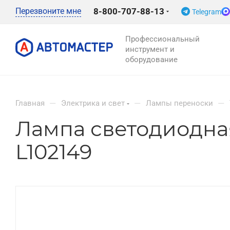
Перезвоните мне
8-800-707-88-13
Telegram
Профессиональный
инструмент и
оборудование
—
—
—
Главная
Электрика и свет
Лампы переноски
Лампа светодиодная 
L102149