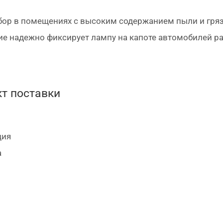
бор в помещениях с высоким содержанием пыли и гряз
е надежно фиксирует лампу на капоте автомобилей ра
 свободу перемещения;
ор вертикально при работах под днищем автомобиля и 
т поставки
ция
а