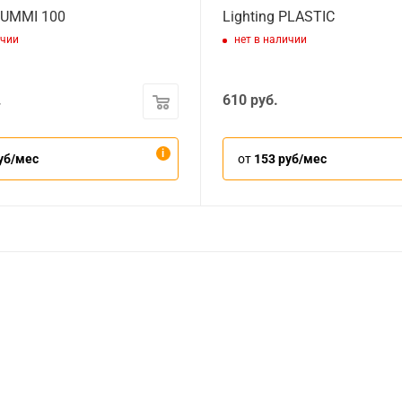
GUMMI 100
Lighting PLASTIC
ичии
нет в наличии
.
610
руб.
уб/мес
от
153 руб/мес