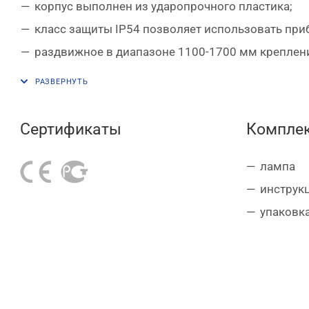
корпус выполнен из ударопрочного пластика;
класс защиты
IP
54 позволяет использовать при
раздвижное в диапазоне 1100-1700 мм креплени
электрический кабель длиной 5 м обеспечивает
дополнительный крюк позволяет подвесить приб
размер лампы – 1020х50х44 мм.
Сертификаты
Комплек
лампа
инструк
упаковк