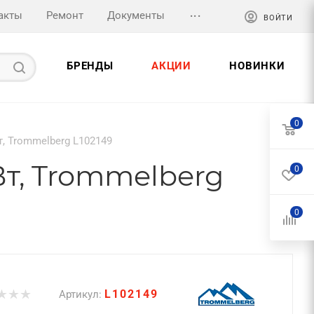
...
акты
Ремонт
Документы
ВОЙТИ
БРЕНДЫ
АКЦИИ
НОВИНКИ
0
т, Trommelberg L102149
Вт, Trommelberg
0
0
L102149
Артикул: