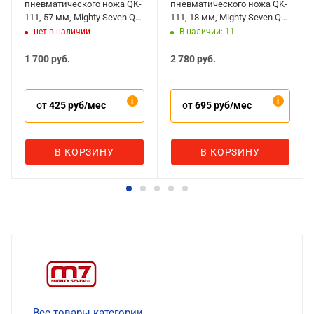
пневматического ножа QK-
пневматического ножа QK-
111, 57 мм, Mighty Seven QK-
111, 18 мм, Mighty Seven QK-
111P50
111P51
нет в наличии
В наличии: 11
1 700
руб.
2 780
руб.
от
425 руб/мес
от
695 руб/мес
В КОРЗИНУ
В КОРЗИНУ
Все товары категории