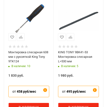
Монтировка слесарная 608
KING TONY 9BK41-53
мм с рукояткой King Tony
Монтировка слесарная
9TK124
L=530 мм
В наличии: 10
В наличии: 5
1 830
руб.
1 980
руб.
от
458 руб/мес
от
495 руб/мес