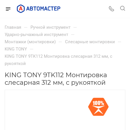
—
—
Главная
Ручной инструмент
—
Ударно-рычажный инструмент
—
—
Монтажки (монтировки)
Слесарные монтировки
—
KING TONY
KING TONY 9TK112 Монтировка слесарная 312 мм, с
рукояткой
KING TONY 9TK112 Монтировка
слесарная 312 мм, с рукояткой