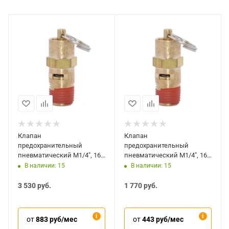
Клапан
Клапан
предохранительный
предохранительный
пневматический M1/4", 16
пневматический M1/4", 16
бар, 10 шт, KraftWell KRW-
бар, 5 шт, KraftWell KRW-
В наличии: 15
В наличии: 15
SV14M-10
SV14M-5
3 530
руб.
1 770
руб.
от
883 руб/мес
от
443 руб/мес