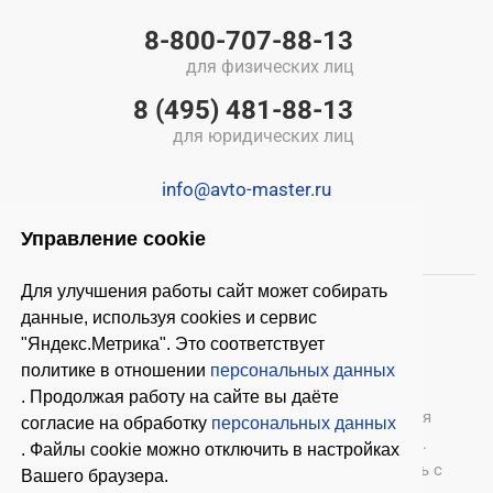
8-800-707-88-13
для физических лиц
8 (495) 481-88-13
для юридических лиц
info@avto-master.ru
Управление cookie
Для улучшения работы сайт может собирать
данные, используя cookies и сервис
"Яндекс.Метрика". Это соответствует
политике в отношении
персональных данных
. Продолжая работу на сайте вы даёте
© 2026 ООО «Автомастер»
— оборудование для
согласие на обработку
персональных данных
автосервиса, шиномонтажное оборудование.
. Файлы cookie можно отключить в настройках
Оставляя заявки на нашем сайте, ознакомьтесь с
Вашего браузера.