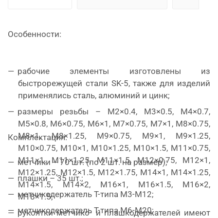
Особенности:
рабочие элементы изготовлены из
быстрорежущей стали SK-5, также для изделий
применялись сталь, алюминий и цинк;
размеры резьбы – M2×0.4, M3×0.5, M4×0.7,
M5×0.8, M6×0.75, M6×1, M7×0.75, M7×1, M8×0.75,
M8×1, M8×1.25, M9×0.75, M9×1, M9×1.25,
Комплектация:
M10×0.75, M10×1, M10×1.25, M10×1.5, M11×0.75,
M11×1, M11×1.25, M11×1.5, M12×0.75, M12×1,
метчики – 70 шт. (по 2 шт. на размер);
M12×1.25, M12×1.5, M12×1.75, M14×1, M14×1.25,
плашки – 35 шт.;
M14×1.5, M14×2, M16×1, M16×1.5, M16×2,
метчикодержатель Т-типа M3-M12;
M18×1.5;
метчикодержатель Т-типа M6-M20;
рукоятки метчико- и плашкодержателей имеют