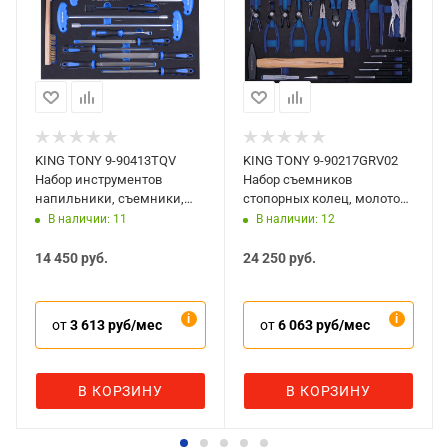
KING TONY 9-90413TQV
KING TONY 9-90217GRV02
Набор инструментов
Набор съемников
напильники, съемники,
стопорных колец, молоток,
торцевые ключи и щетка в
выколотки, 17 предметов,
В наличии: 11
В наличии: 12
ложементе
ложемент
14 450
руб.
24 250
руб.
от
3 613 руб/мес
от
6 063 руб/мес
В КОРЗИНУ
В КОРЗИНУ