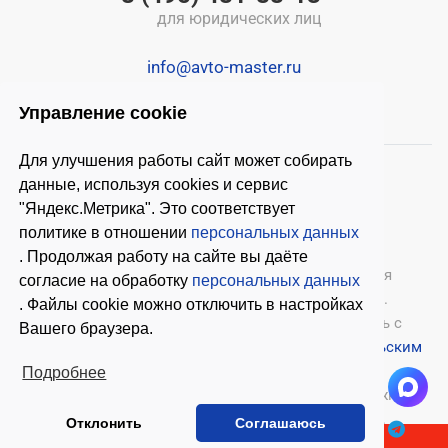
для юридических лиц
info@avto-master.ru
Управление cookie
Для улучшения работы сайт может собирать
данные, используя cookies и сервис
"Яндекс.Метрика". Это соответствует
политике в отношении
персональных данных
. Продолжая работу на сайте вы даёте
© 2026 ООО «Автомастер»
— оборудование для
согласие на обработку
персональных данных
автосервиса, шиномонтажное оборудование.
. Файлы cookie можно отключить в настройках
Оставляя заявки на нашем сайте, ознакомьтесь с
Вашего браузера.
Политикой конфиденциальности
и
Пользовательским
соглашением
.
Подробнее
Копирование материалов с этого сайта возможно
только с письменного согласия владельцев.
Отклонить
Соглашаюсь