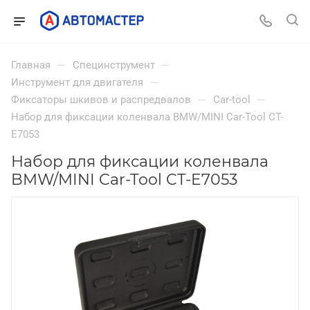
—
—
Главная
Специнструмент
—
Инструмент для двигателя
—
—
Фиксаторы шкивов и распредвалов
Car-tool
Набор для фиксации коленвала BMW/MINI Car-Tool CT-
E7053
Набор для фиксации коленвала
BMW/MINI Car-Tool CT-E7053