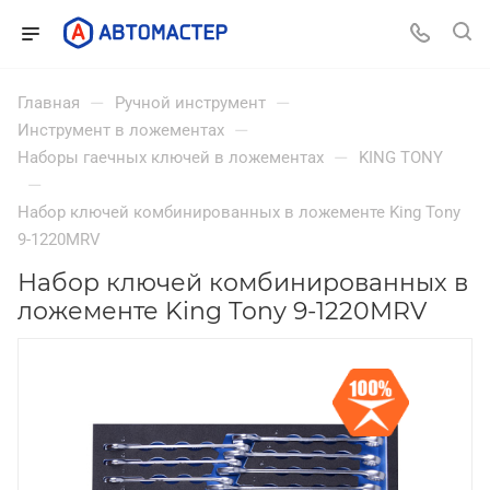
—
—
Главная
Ручной инструмент
—
Инструмент в ложементах
—
Наборы гаечных ключей в ложементах
KING TONY
—
Набор ключей комбинированных в ложементе King Tony
9-1220MRV
Набор ключей комбинированных в
ложементе King Tony 9-1220MRV