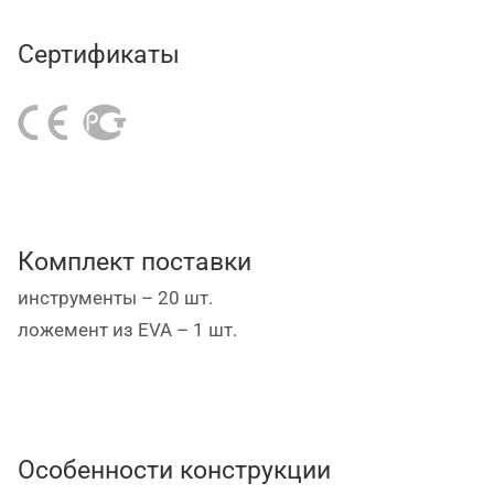
• материал EVA обладает высокой упругостью и
эластичностью
Сертификаты
• материал EVA стойкий к воздействию масел и
растворителей
• материал EVA долговечный и износостойкий
• материал EVA имеет малый вес
• материал EVA диэлектрический.
Комплект поставки
инструменты – 20 шт.
ложемент из EVA – 1 шт.
Особенности конструкции