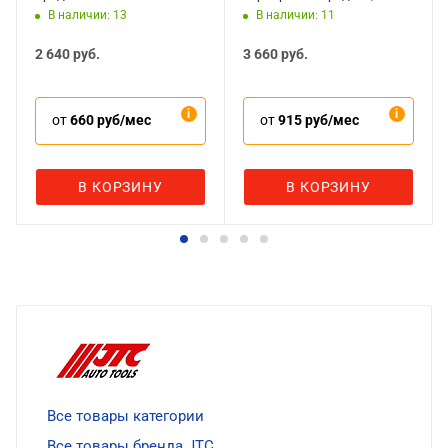
предметов
В наличии: 13
В наличии: 11
2 640
руб.
3 660
руб.
от
660 руб/мес
от
915 руб/мес
В КОРЗИНУ
В КОРЗИНУ
Все товары категории
Все товары бренда JTC