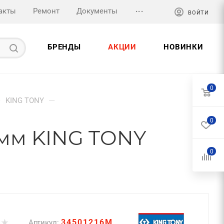
...
акты
Ремонт
Документы
ВОЙТИ
БРЕНДЫ
АКЦИИ
НОВИНКИ
0
—
—
KING TONY
0
8 мм KING TONY
0
34501216M
Артикул: