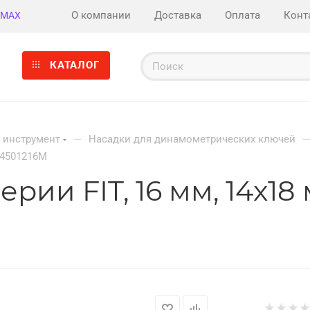
О компании
Доставка
Оплата
Конт
MAX
КАТАЛОГ
—
 инструмент
Насадки для динамометрических ключей
34501216M
рии FIT, 16 мм, 14x1