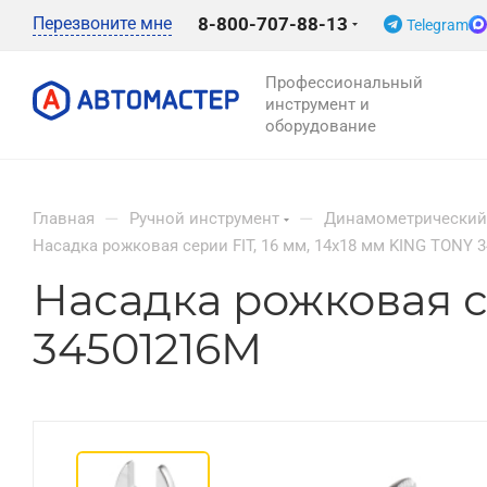
Перезвоните мне
8-800-707-88-13
Telegram
Профессиональный
инструмент и
оборудование
—
—
Главная
Ручной инструмент
Динамометрический
Насадка рожковая серии FIT, 16 мм, 14x18 мм KING TONY 
Насадка рожковая се
34501216M