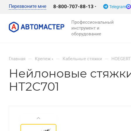
Перезвоните мне
8-800-707-88-13
Telegram
Профессиональный
инструмент и
оборудование
—
—
—
Главная
Крепеж
Кабельные стяжки
HOEGERT
Нейлоновые стяжки 
HT2C701