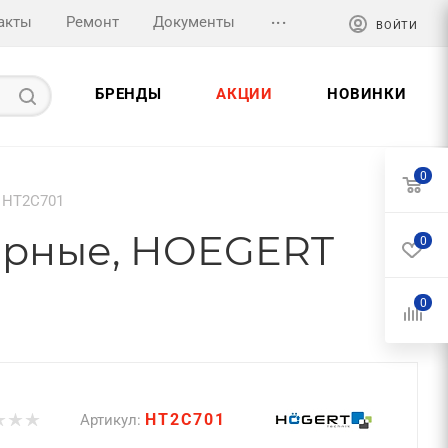
...
акты
Ремонт
Документы
ВОЙТИ
БРЕНДЫ
АКЦИИ
НОВИНКИ
0
T HT2C701
черные, HOEGERT
0
0
HT2C701
Артикул: