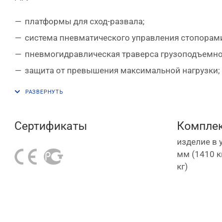
платформы для сход-развала;
система пневматического управления стопорам
пневмогидравлическая траверса грузоподъемно
защита от превышения максимальной нагрузки;
защита от резкого опускания при повреждении 
клапан аварийного опускания;
в комплекте анкерные болты 16 х 120 мм.
Сертификаты
Комплек
изделие в 
мм (1410 к
кг)