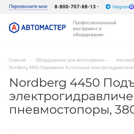
Перезвоните мне
8-800-707-88-13
Telegram
Профессиональный
инструмент и
оборудование
—
—
Главная
Оборудование для автосервиса
Автомо
Nordberg 4450 Подъемник 4-стоечный электрогидравлическ
Nordberg 4450 Под
электрогидравлическ
пневмостопоры, 38