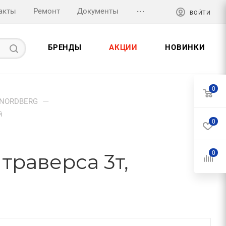
...
акты
Ремонт
Документы
ВОЙТИ
БРЕНДЫ
АКЦИИ
НОВИНКИ
0
—
NORDBERG
й
0
траверса 3т,
0