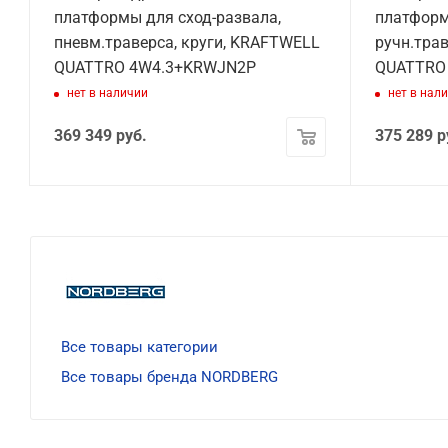
я
платформы для сход-развала,
платформ
пневм.траверса, круги, KRAFTWELL
ручн.тра
QUATTRO 4W4.3+KRWJN2P
QUATTRO
нет в наличии
нет в нал
369 349
руб.
375 289
р
Все товары категории
Все товары бренда NORDBERG