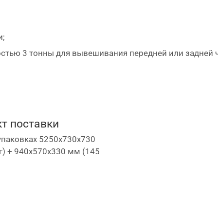
и;
стью 3 тонны для вывешивания передней или задней ч
шлангов или гидравлической станции;
т поставки
упаковках 5250х730х730
г) + 940х570х330 мм (145