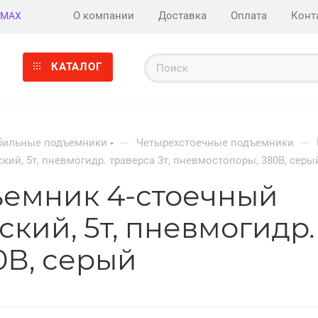
О компании
Доставка
Оплата
Конт
MAX
КАТАЛОГ
—
—
бильные подъемники
Четырехстоечные подъемники
ий, 5т, пневмогидр. траверса 3т, пневмостопоры, 380В, серы
ъемник 4-стоечный
ий, 5т, пневмогидр. 
0В, серый