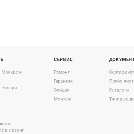
ТЬ
СЕРВИС
ДОКУМЕН
о Москве и
Ремонт
Сертифика
Гарантия
Прайс-лис
о России
Скидки
Каталоги
Монтаж
Типовые д
жное
е в лизинг