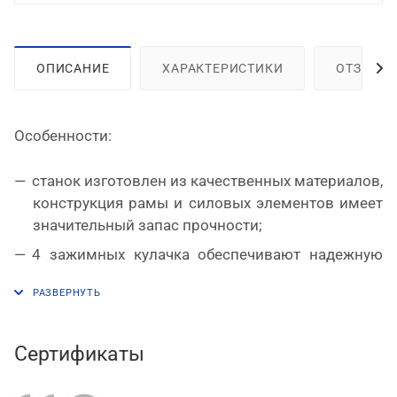
ОПИСАНИЕ
ХАРАКТЕРИСТИКИ
ОТЗЫВЫ
Особенности:
станок изготовлен из качественных материалов,
конструкция рамы и силовых элементов имеет
значительный запас прочности;
4 зажимных кулачка обеспечивают надежную
фиксацию колеса;
рабочие наконечники зажимов выполнены из
закаленной стали, монтажный наконечник – из
инструментальной стали;
Сертификаты
передвижной пульт с двойной защитой провода