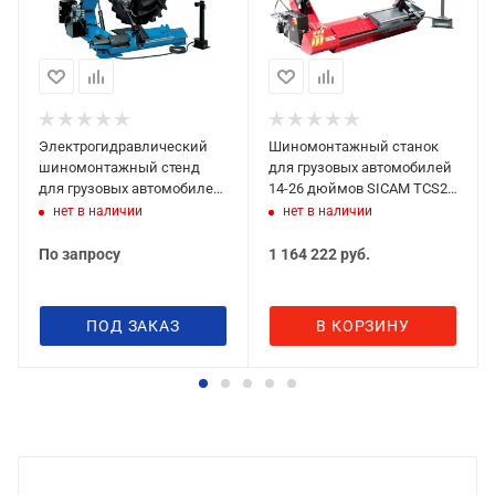
Электрогидравлический
Шиномонтажный станок
шиномонтажный стенд
для грузовых автомобилей
для грузовых автомобилей
14-26 дюймов SICAM TCS26
и спецтехники Сивик
(380V)
нет в наличии
нет в наличии
ГШС-515В
По запросу
1 164 222
руб.
ПОД ЗАКАЗ
В КОРЗИНУ