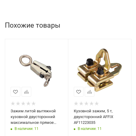
Похожие товары
Зажим литой вытяжной
Кузовной зажим, 5 т,
кузовной двусторонний
двухсторонний AFFIX
максимальное прямое
AF11223035
усилие 5 тонн под углом 2
В наличии: 11
В наличии: 11
тонны Мастак 112-22025