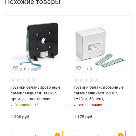
Похожие товары
Грузики балансировочные
Грузики балансировочные
самоклеящиеся 1000x5г,
самоклеящиеся 12x10г,
прямые, пластиковая
L=12см, 50 лент,
кассета, KraftWell KRW-
закругленные KraftWell
В наличии: 15
нет в наличии
WS051KPC
KRW-WS1012RST
1 390
руб.
1 175
руб.