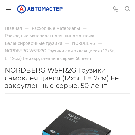
—
—
Главная
Расходные материалы
—
Расходные материалы для шиномонтажа
—
—
Балансировочные грузики
NORDBERG
NORDBERG W5FR2G Грузики самоклеящиеся (12x5г,
L=12см) Fe закругленные серые, 50 лент
NORDBERG W5FR2G Грузики
самоклеящиеся (12x5г, L=12см) Fe
закругленные серые, 50 лент