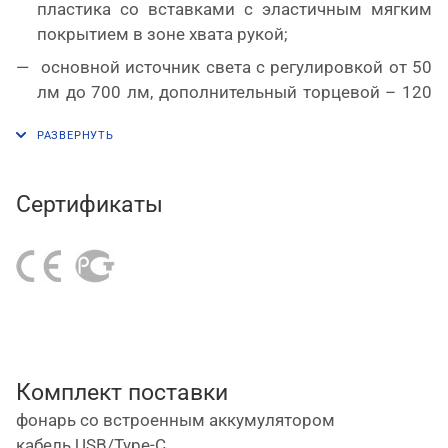
пластика со вставками с эластичным мягким
покрытием в зоне хвата рукой;
основной источник света с регулировкой от 50
лм до 700 лм, дополнительный торцевой – 120
лм;
цветовая температура – 6500 К;
встроенный Li-ion аккумулятор 3,7 В / 2600 мА·ч
Сертификаты
обеспечивает от 3 до 30 часов работы в
зависимости от выбранного режима;
зарядка осуществляется через разъем Type-C
(кабель USB – Type-C в комплекте), время
зарядки составляет 4 ч;
магниты во вращающемся на 360° шарнирном
основании и на боковой части фонаря
Комплект поставки
позволяют крепить его к металлическим
фонарь со встроенным аккумулятором
поверхностям и освобождают руки мастера при
кабель USB/Type-C