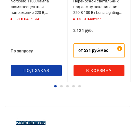
Nordberg 1108 Лампа
Переносной светильник
люминесцентная,
под лампу накаливания
напряжение 220 В,
220 В 100 Вт Lena Lighting
мощность 8 Вт, шнур 5 м
GUMMI 100
нет в наличии
нет в наличии
2 124
руб.
от
531 руб/мес
По запросу
ПОД ЗАКАЗ
В КОРЗИНУ