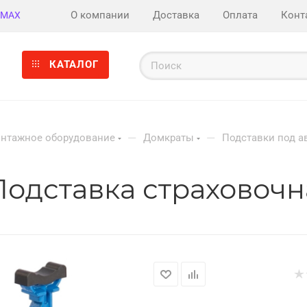
О компании
Доставка
Оплата
Конт
MAX
КАТАЛОГ
—
—
нтажное оборудование
Домкраты
Подставки под а
ставка страховочная,