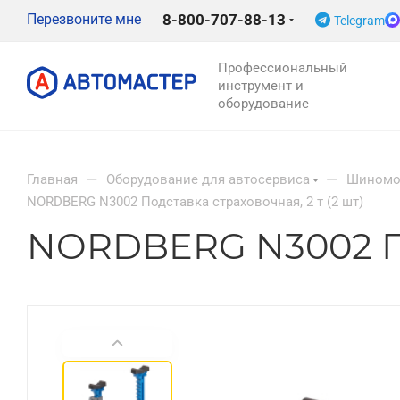
Перезвоните мне
8-800-707-88-13
Telegram
Профессиональный
инструмент и
оборудование
—
—
Главная
Оборудование для автосервиса
Шиномо
NORDBERG N3002 Подставка страховочная, 2 т (2 шт)
NORDBERG N3002 Под