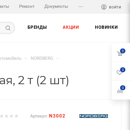
...
акты
Ремонт
Документы
ВОЙТИ
БРЕНДЫ
АКЦИИ
НОВИНКИ
0
—
—
втомобиль
NORDBERG
0
 2 т (2 шт)
0
N3002
Артикул: