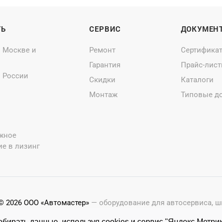
ТЬ
СЕРВИС
ДОКУМЕН
о Москве и
Ремонт
Сертифика
Гарантия
Прайс-лис
о России
Скидки
Каталоги
Монтаж
Типовые д
жное
е в лизинг
© 2026 ООО «Автомастер»
— оборудование для автосервиса, 
Оставляя заявки на нашем сайте, ознакомьтесь с
Политикой 
бирать данные, используя cookies и сервис "Яндекс.Метрик