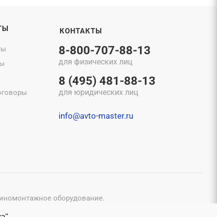
ТЫ
КОНТАКТЫ
8-800-707-88-13
ты
для физических лиц
ты
8 (495) 481-88-13
для юридических лиц
оговоры
info@avto-master.ru
шиномонтажное оборудование.
конфиденциальности
и
Пользовательским соглашением
.
а".