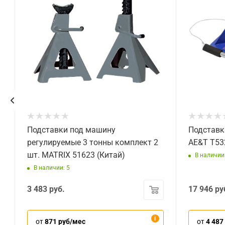
Подставки под машину
Подставка
регулируемые 3 тонны комплект 2
AE&T T53
шт. MATRIX 51623 (Китай)
В наличии
В наличии: 5
3 483
руб.
17 946
ру
от
871 руб/мес
от
4 487