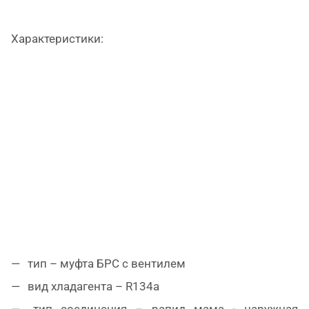
Характеристики:
тип – муфта БРС с вентилем
вид хладагента – R134a
тип соединения – рапид мама - наружная