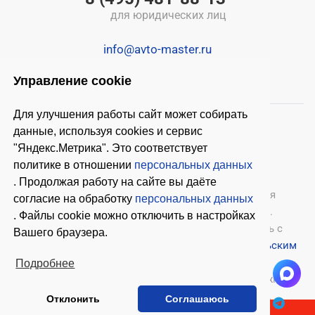
для юридических лиц
info@avto-master.ru
Управление cookie
Для улучшения работы сайт может собирать
данные, используя cookies и сервис
"Яндекс.Метрика". Это соответствует
политике в отношении
персональных данных
. Продолжая работу на сайте вы даёте
© 2026 ООО «Автомастер»
— оборудование для
согласие на обработку
персональных данных
автосервиса, шиномонтажное оборудование.
. Файлы cookie можно отключить в настройках
Оставляя заявки на нашем сайте, ознакомьтесь с
Вашего браузера.
Политикой конфиденциальности
и
Пользовательским
соглашением
.
Подробнее
Копирование материалов с этого сайта возможно
только с письменного согласия владельцев.
Отклонить
Соглашаюсь