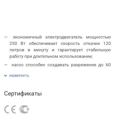
экономичный электродвигатель мощностью
250 Вт обеспечивает скорость откачки 120
литров в минуту и гарантирует стабильную
работу при длительном использовании;
насос способен создавать разрежение до 60
микрон (конечный вакуум), что позволяет
эффективно удалять даже мельчайшие частицы
влаги;
корпус выполнен из легкого, прочного и
Сертификаты
теплостойкого алюминиевого сплава;
конструкция насоса изготовлена из
качественных, надежных и износостойких