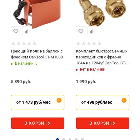
переноске.
Греющий пояс на баллон с
Комплект быстросъемных
фреоном Car-Tool CT-M1038
переходников с фреона
134A на 1234yf Car-Tool CT-
В наличии: 5
M1037
нет в наличии
5 890
руб.
1 990
руб.
от
1 473 руб/мес
от
498 руб/мес
В КОРЗИНУ
В КОРЗИНУ