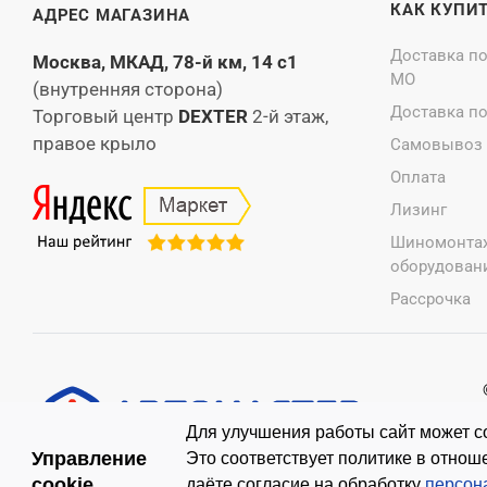
КАК КУПИ
АДРЕС МАГАЗИНА
Доставка п
Москва, МКАД, 78-й км, 14 с1
МО
(внутренняя сторона)
Доставка п
Торговый центр
DEXTER
2-й этаж,
правое крыло
Самовывоз
Оплата
Лизинг
Шиномонта
оборудовани
Рассрочка
Для улучшения работы сайт может со
Управление
Это соответствует политике в отно
cookie
даёте согласие на обработку
персон