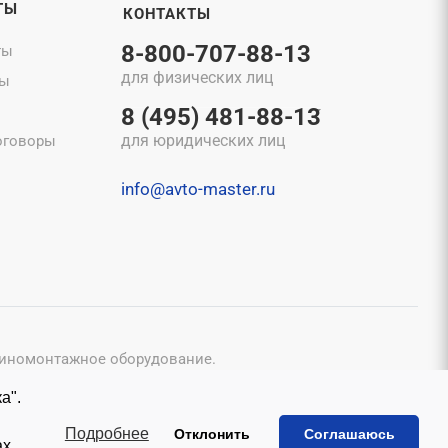
ТЫ
КОНТАКТЫ
8-800-707-88-13
ты
для физических лиц
ты
8 (495) 481-88-13
для юридических лиц
оговоры
info@avto-master.ru
шиномонтажное оборудование.
конфиденциальности
и
Пользовательским соглашением
.
а".
исьменного согласия владельцев.
ы
Подробнее
Отклонить
Соглашаюсь
ах