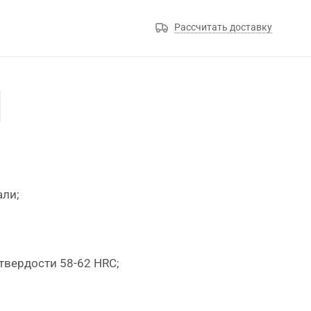
Рассчитать доставку
али;
твердости 58-62 HRC;
вают удобный и надежный хват.