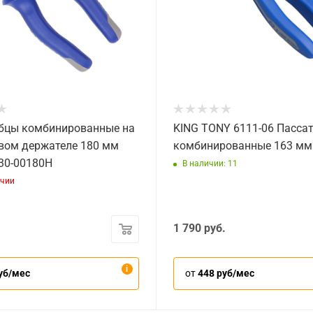
бцы комбинированные на
KING TONY 6111-06 Пасса
вом держателе 180 мм
комбинированные 163 мм
30-00180H
В наличии: 11
ичии
1 790
руб.
уб/мес
от
448 руб/мес