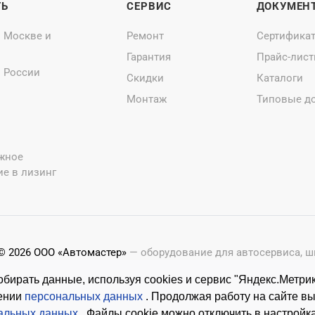
ТЬ
СЕРВИС
ДОКУМЕН
о Москве и
Ремонт
Сертифика
Гарантия
Прайс-лис
о России
Скидки
Каталоги
Монтаж
Типовые д
жное
е в лизинг
© 2026 ООО «Автомастер»
— оборудование для автосервиса, 
Оставляя заявки на нашем сайте, ознакомьтесь с
Политикой 
бирать данные, используя cookies и сервис "Яндекс.Метрик
Копирование материалов с этого сайта возможно только с п
шении
персональных данных
. Продолжая работу на сайте в
альных данных
. Файлы cookie можно отключить в настройк