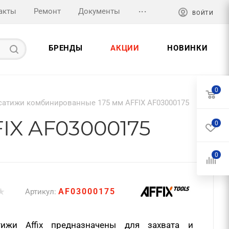
...
акты
Ремонт
Документы
ВОЙТИ
БРЕНДЫ
АКЦИИ
НОВИНКИ
0
сатижи комбинированные 175 мм AFFIX AF03000175
IX AF03000175
0
0
AF03000175
Артикул:
атижи
Affix
предназначены для захвата и