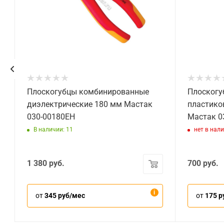
Плоскогубцы комбинированные
Плоскогу
диэлектрические 180 мм Мастак
пластико
030-00180EH
Мастак 0
В наличии: 11
нет в нал
1 380
руб.
700
руб.
от
345 руб/мес
от
175 р