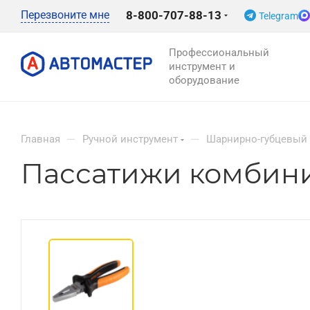
Перезвоните мне
8-800-707-88-13
Telegram
Профессиональный
инструмент и
оборудование
—
—
Главная
Ручной инструмент
Шарнирно-губцевый 
Пассатижи комбини