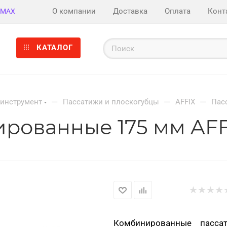
О компании
Доставка
Оплата
Конт
MAX
КАТАЛОГ
—
—
—
инструмент
Пассатижи и плоскогубцы
AFFIX
Пас
рованные 175 мм AFF
Комбинированные пасс