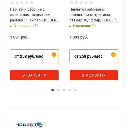
Перчатки рабочие с
Перчатки рабочие с
латексным покрытием,
латексным покрытием,
размер 11, 12 пар, HOEGERT
размер 10, 12 пар, HOEGERT
Uller HT5K772-11
Uller HT5K772-10
В наличии: 127
В наличии: 83
1 031
руб.
1 031
руб.
от
258 руб/мес
от
258 руб/мес
В КОРЗИНУ
В КОРЗИНУ