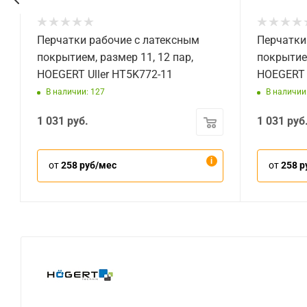
Перчатки рабочие с латексным
Перчатки
r
покрытием, размер 11, 12 пар,
покрытием
HOEGERT Uller HT5K772-11
HOEGERT 
В наличии: 127
В наличии
1 031
руб.
1 031
руб
от
258 руб/мес
от
258 р