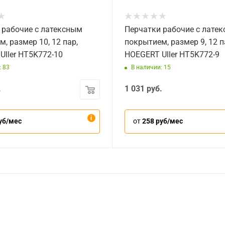
 рабочие с латексным
Перчатки рабочие с лате
, размер 10, 12 пар,
покрытием, размер 9, 12 п
Uller HT5K772-10
HOEGERT Uller HT5K772-9
: 83
В наличии: 15
.
1 031
руб.
уб/мес
от
258 руб/мес