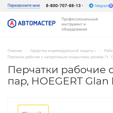
Перезвоните мне
8-800-707-88-13
Telegram
Профессиональный
инструмент и
оборудование
—
—
Главная
Средства индивидуальной защиты
Рабо
Перчатки рабочие с нитриловым покрытием, размер 11, 1
Перчатки рабочие с
пар, HOEGERT Glan 