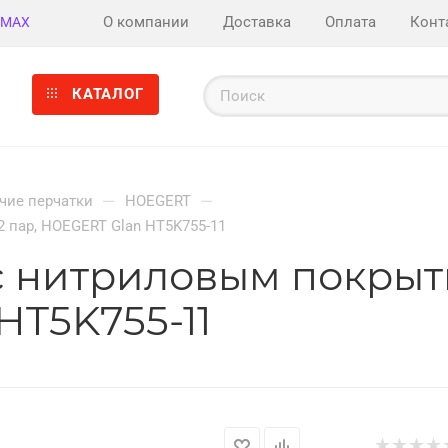
О компании
Доставка
Оплата
Конт
MAX
КАТАЛОГ
—
—
чие перчатки
HOEGERT
2 пар, HOEGERT Glan HT5K755-11
 нитриловым покрытие
HT5K755-11