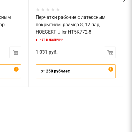
ксным
Перчатки рабочие с латексным
ар,
покрытием, размер 8, 12 пар,
HOEGERT Uller HT5K772-8
нет в наличии
1 031
руб.
от
258 руб/мес