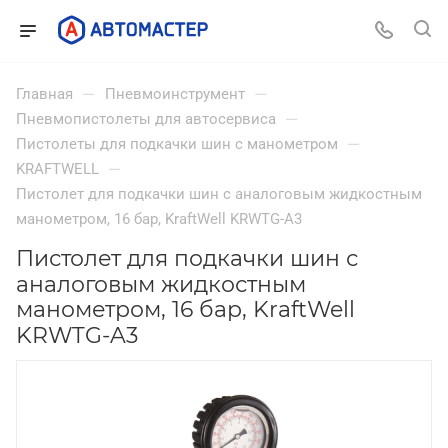
—
—
Главная
Пневмоинструмент
—
Пневмопистолеты для автосервиса
—
Пистолеты для подкачки шин с манометром
—
KRAFTWELL
Пистолет для подкачки шин с аналоговым жидкостным
манометром, 16 бар, KraftWell KRWTG-A3
Пистолет для подкачки шин с
аналоговым жидкостным
манометром, 16 бар, KraftWell
KRWTG-A3