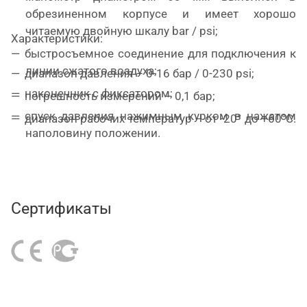
обрезиненном корпусе и имеет хорошо
читаемую двойную шкалу
bar
/ psi;
Характеристики:
быстросъемное соединение для подключения к
линии сжатого воздуха;
диапазон давления – 0-16 бар / 0-230 psi;
наконечник с фиксатором;
погрешность измерений – 0,1 бар;
спуск давления нажимным курком в нажатом
диапазон рабочих температур – от -20° до +60°С.
наполовину положении.
Сертификаты