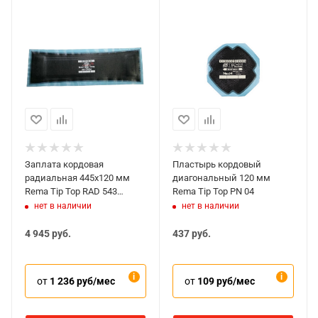
Заплата кордовая
Пластырь кордовый
радиальная 445x120 мм
диагональный 120 мм
Rema Tip Top RAD 543
Rema Tip Top PN 04
ARAMID
нет в наличии
нет в наличии
4 945
руб.
437
руб.
от
1 236 руб/мес
от
109 руб/мес