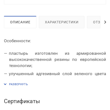
ОПИСАНИЕ
ХАРАКТЕРИСТИКИ
ОТЗЫВЫ
Особенности:
пластырь изготовлен из армированной
высококачественной резины по европейской
технологии;
улучшенный адгезивный слой зеленого цвета
закрыт прозрачной защитной пленкой,
надрезанной посередине для более удобного
удаления;
данный пластырь применяется для холодной
Сертификаты
«химической» и горячей вулканизации.