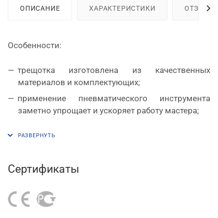
ОПИСАНИЕ
ХАРАКТЕРИСТИКИ
ОТЗЫВЫ
Особенности:
трещотка изготовлена из качественных
материалов и комплектующих;
применение пневматического инструмента
заметно упрощает и ускоряет работу мастера;
поставляется с набором оснастки 1/2" – семью
торцевыми головками, двумя удлинителями и
карданным шарниром;
пластиковый кейс служит для хранения и
Сертификаты
транспортировки комплекта.