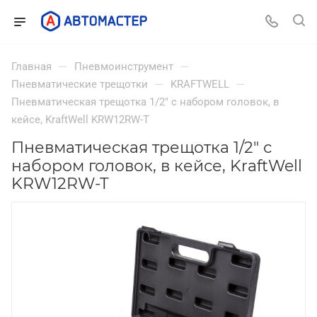
—
—
Главная
Пневмоинструмент
—
—
Пневматические трещотки
KRAFTWELL
Пневматическая трещотка 1/2" с набором головок, в
кейсе, KraftWell KRW12RW-T
Пневматическая трещотка 1/2" с
набором головок, в кейсе, KraftWell
KRW12RW-T