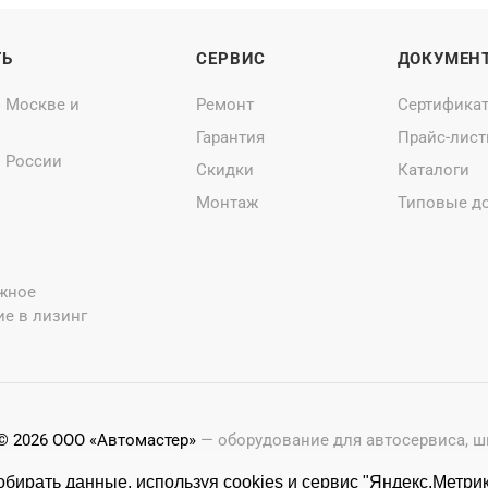
ТЬ
СЕРВИС
ДОКУМЕН
о Москве и
Ремонт
Сертифика
Гарантия
Прайс-лис
о России
Скидки
Каталоги
Монтаж
Типовые д
жное
е в лизинг
© 2026 ООО «Автомастер»
— оборудование для автосервиса, 
Оставляя заявки на нашем сайте, ознакомьтесь с
Политикой 
бирать данные, используя cookies и сервис "Яндекс.Метрик