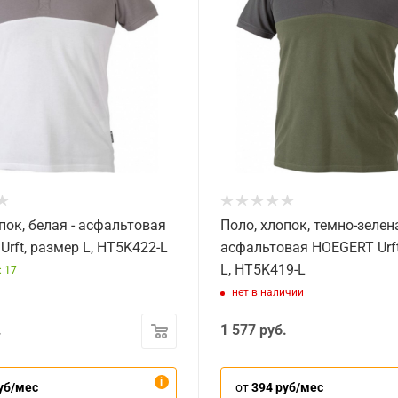
пок, белая - асфальтовая
Поло, хлопок, темно-зелен
rft, размер L, HT5K422-L
асфальтовая HOEGERT Urft
L, HT5K419-L
: 17
нет в наличии
.
1 577
руб.
уб/мес
от
394 руб/мес