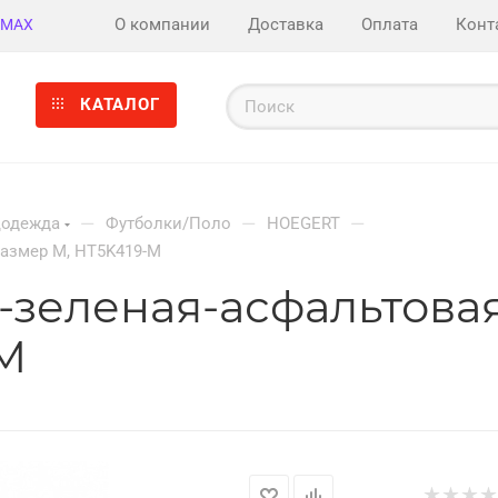
О компании
Доставка
Оплата
Конт
MAX
КАТАЛОГ
—
—
—
цодежда
Футболки/Поло
HOEGERT
размер M, HT5K419-M
о-зеленая-асфальтова
-M