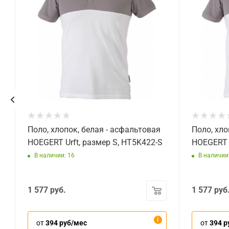
T
Поло, хлопок, белая - асфальтовая
Поло, хло
HOEGERT Urft, размер S, HT5K422-S
HOEGERT U
В наличии: 16
В наличии
1 577
руб.
1 577
руб
от
394 руб/мес
от
394 р