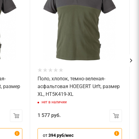
ая-
Поло, хлопок, темно-зеленая-
, размер
асфальтовая HOEGERT Urft, размер
XL, HT5K419-XL
нет в наличии
1 577
руб.
от
394 руб/мес