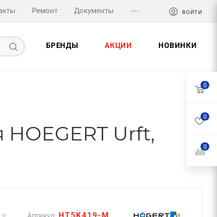
...
акты
Ремонт
Документы
ВОЙТИ
БРЕНДЫ
АКЦИИ
НОВИНКИ
0
0
я HOEGERT Urft,
0
HT5K419-M
Артикул: