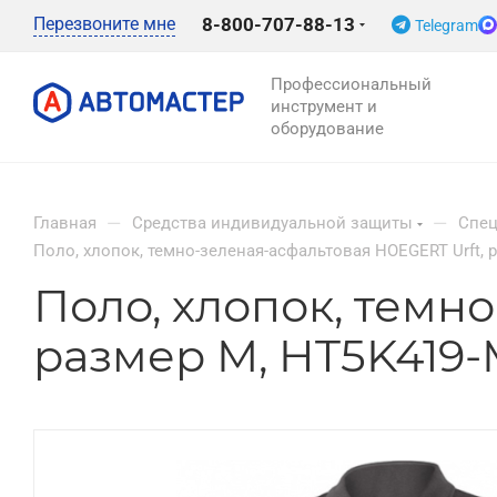
Перезвоните мне
8-800-707-88-13
Telegram
Профессиональный
инструмент и
оборудование
—
—
Главная
Средства индивидуальной защиты
Спе
Поло, хлопок, темно-зеленая-асфальтовая HOEGERT Urft, 
Поло, хлопок, темн
размер M, HT5K419