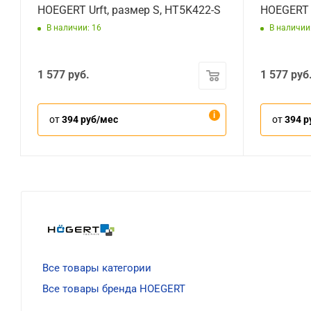
HOEGERT Urft, размер S, HT5K422-S
HOEGERT U
В наличии: 16
В наличии
1 577
руб.
1 577
руб
от
394 руб/мес
от
394 р
Все товары категории
Все товары бренда HOEGERT