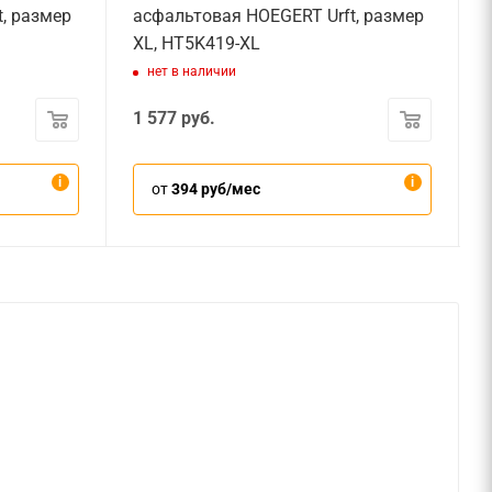
, размер
асфальтовая HOEGERT Urft, размер
XL, HT5K419-XL
нет в наличии
1 577
руб.
от
394 руб/мес