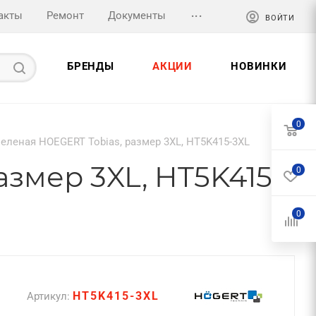
...
акты
Ремонт
Документы
ВОЙТИ
БРЕНДЫ
АКЦИИ
НОВИНКИ
0
зеленая HOEGERT Tobias, размер 3XL, HT5K415-3XL
азмер 3XL, HT5K415-
0
0
HT5K415-3XL
Артикул: