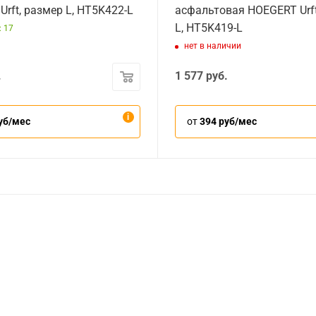
rft, размер L, HT5K422-L
асфальтовая HOEGERT Urft
L, HT5K419-L
: 17
нет в наличии
.
1 577
руб.
уб/мес
от
394 руб/мес