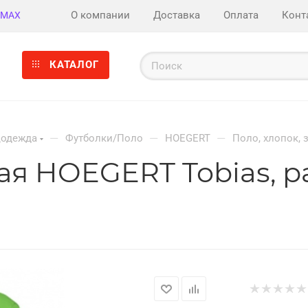
О компании
Доставка
Оплата
Конт
MAX
КАТАЛОГ
—
—
—
цодежда
Футболки/Поло
HOEGERT
Поло, хлопок, 
ая HOEGERT Tobias, р