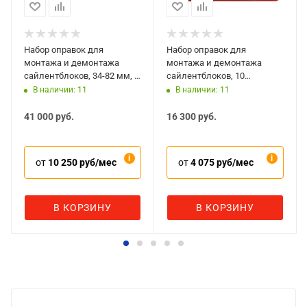
Набор оправок для
Набор оправок для
монтажа и демонтажа
монтажа и демонтажа
сайлентблоков, 34-82 мм, 6
сайлентблоков, 10
предметов Мастак 110-
предметов в кейсе Мастак
В наличии: 11
В наличии: 11
20006C
110-20010C
41 000
руб.
16 300
руб.
от
10 250 руб/мес
от
4 075 руб/мес
В КОРЗИНУ
В КОРЗИНУ