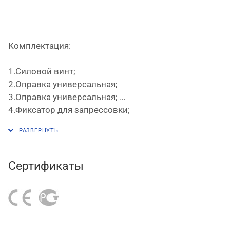
Комплектация:
1.Силовой винт;
2.Оправка универсальная;
3.Оправка универсальная;
4.Фиксатор для запрессовки;
5.Фиксатор для запрессовки;
6.Винты для фиксаторов #4 и #5 – 2 шт.;
7.Оправка для запрессовки;
8.Гайка;
Сертификаты
9.Оправка универсальная;
10.Оправка для выпрессовки;
11.Оправка для выпрессовки.