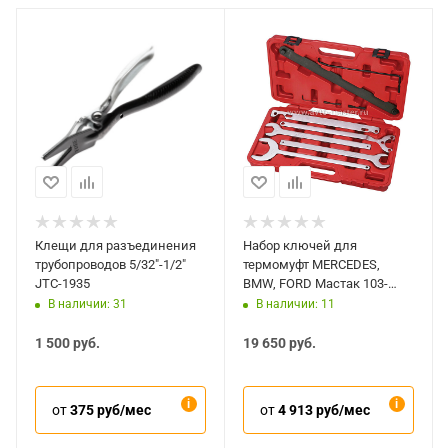
Клещи для разъединения
Набор ключей для
трубопроводов 5/32"-1/2"
термомуфт MERCEDES,
JTC-1935
BMW, FORD Мастак 103-
50001C
В наличии: 31
В наличии: 11
1 500
руб.
19 650
руб.
от
375 руб/мес
от
4 913 руб/мес