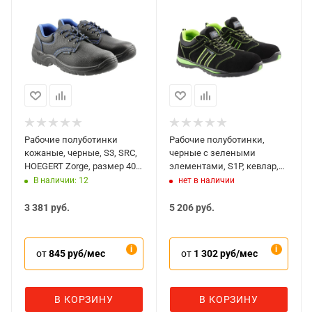
Рабочие полуботинки
Рабочие полуботинки,
кожаные, черные, S3, SRC,
черные с зелеными
HOEGERT Zorge, размер 40,
элементами, S1P, кевлар,
HT5K506-40
композит, HOEGERT Regen,
В наличии: 12
нет в наличии
размер 43, HT5K507-43
3 381
руб.
5 206
руб.
от
845 руб/мес
от
1 302 руб/мес
В КОРЗИНУ
В КОРЗИНУ