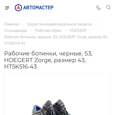
—
—
Главная
Средства индивидуальной защиты
—
—
—
Спецодежда
Рабочая обувь
HOEGERT
Рабочие ботинки, черные, S3, HOEGERT Zorge, размер 43,
HT5K516-43
Рабочие ботинки, черные, S3,
HOEGERT Zorge, размер 43,
HT5K516-43