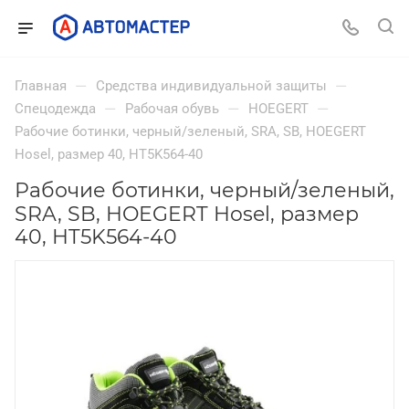
—
—
Главная
Средства индивидуальной защиты
—
—
—
Спецодежда
Рабочая обувь
HOEGERT
Рабочие ботинки, черный/зеленый, SRA, SB, HOEGERT
Hosel, размер 40, HT5K564-40
Рабочие ботинки, черный/зеленый,
SRA, SB, HOEGERT Hosel, размер
40, HT5K564-40