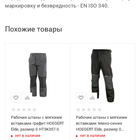
маркировку и безвредность - EN ISO 340.
Похожие товары
Рабочие штаны с мягкими
Рабочие штаны с мягкими
вставками графит HOEGERT
вставками темно-синие
Elde, размер S HT5K357-S
HOEGERT Elde, размер S
HT5K366-S
нет в наличии
нет в наличии