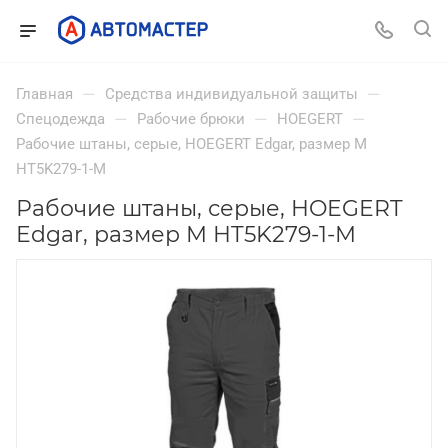
—
—
Главная
Средства индивидуальной защиты
—
—
—
Спецодежда
Рабочие брюки
HOEGERT
Рабочие штаны, серые, HOEGERT Edgar, размер M
HT5K279-1-M
Рабочие штаны, серые, HOEGERT
Edgar, размер M HT5K279-1-M