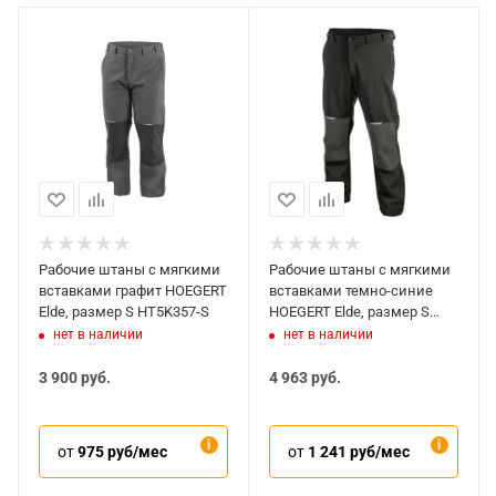
Рабочие штаны с мягкими
Рабочие штаны с мягкими
вставками графит HOEGERT
вставками темно-синие
Elde, размер S HT5K357-S
HOEGERT Elde, размер S
HT5K366-S
нет в наличии
нет в наличии
3 900
руб.
4 963
руб.
от
975 руб/мес
от
1 241 руб/мес