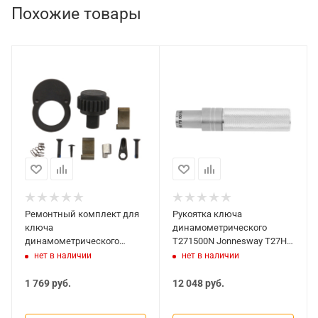
Похожие товары
Ремонтный комплект для
Рукоятка ключа
ключа
динамометрического
динамометрического
T271500N Jonnesway T27H-
T27100N Jonnesway T27-
9000
нет в наличии
нет в наличии
D3R2
1 769
руб.
12 048
руб.