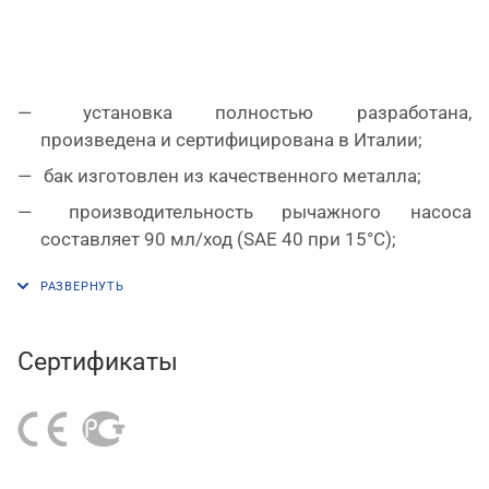
установка полностью разработана,
произведена и сертифицирована в Италии;
бак изготовлен из качественного металла;
производительность рычажного насоса
составляет 90 мл/ход (SAE 40 при 15°C);
верхняя крышка удобно и надежно фиксируется
в нескольких точках;
для раздачи масла имеются шланг длиной 2 м и
Сертификаты
жесткий стальной наконечник;
ручка и пара колес обеспечивают установке
мобильность.