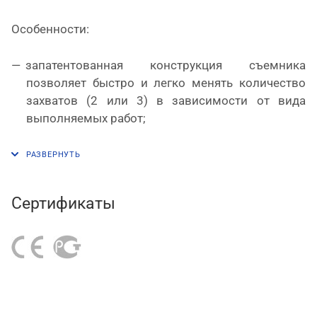
Особенности:
запатентованная конструкция съемника
позволяет быстро и легко менять количество
захватов (2 или 3) в зависимости от вида
выполняемых работ;
лапы переставляются для внутреннего или
внешнего тянущего действия;
съемник изготовлен ковкой из прочной
хромованадиевой стали высокого качества;
Сертификаты
рабочий диапазон составляет 76-102 мм.