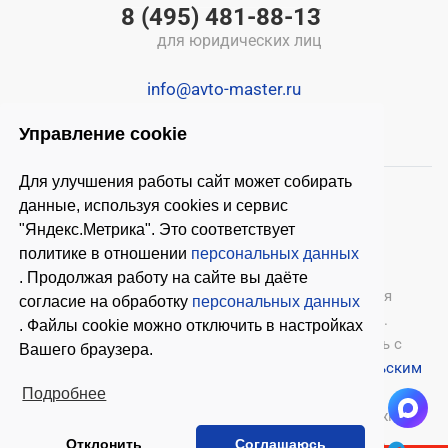
8 (495) 481-88-13
для юридических лиц
info@avto-master.ru
Управление cookie
Для улучшения работы сайт может собирать
данные, используя cookies и сервис
"Яндекс.Метрика". Это соответствует
политике в отношении
персональных данных
. Продолжая работу на сайте вы даёте
© 2026 ООО «Автомастер»
— оборудование для
согласие на обработку
персональных данных
автосервиса, шиномонтажное оборудование.
. Файлы cookie можно отключить в настройках
Оставляя заявки на нашем сайте, ознакомьтесь с
Вашего браузера.
Политикой конфиденциальности
и
Пользовательским
соглашением
.
Подробнее
Копирование материалов с этого сайта возможно
только с письменного согласия владельцев.
Отклонить
Соглашаюсь