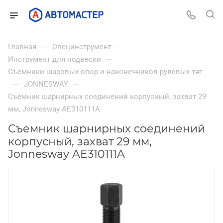
—
—
Главная
Специнструмент
—
Инструмент для подвески
Съемники шаровых опор и наконечников рулевых тяг
—
—
JONNESWAY
Съемник шарнирных соединений корпусный, захват 29
мм, Jonnesway AE310111A
Съемник шарнирных соединений
корпусный, захват 29 мм,
Jonnesway AE310111A