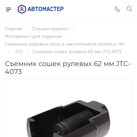
—
—
Главная
Специнструмент
—
Инструмент для подвески
Съемники шаровых опор и наконечников рулевых тяг
—
—
JTC
Съемник сошек рулевых 62 мм JTC-4073
Съемник сошек рулевых 62 мм JTC-
4073