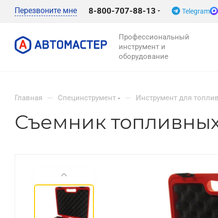
Перезвоните мне
8-800-707-88-13
Telegram
Профессиональный
инструмент и
оборудование
—
—
Главная
Специнструмент
Инструмент для топли
Съемник топливных