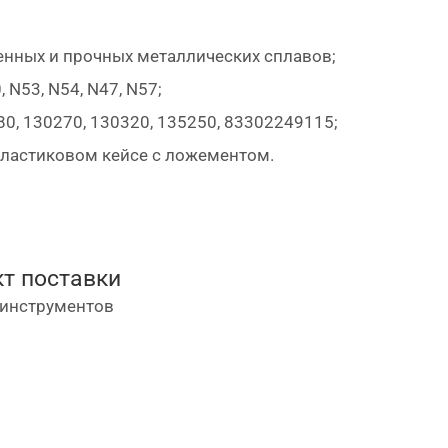
енных и прочных металлических сплавов;
N53, N54, N47, N57;
, 130270, 130320, 135250, 83302249115;
ластиковом кейсе с ложементом.
т поставки
цинструментов