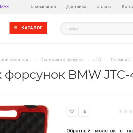
О компании
Доставка
Оплата
Конт
MAX
КАТАЛОГ
—
—
—
вной системы
Съемники форсунок
JTC
Съемник 
 форсунок BMW JTC-
Обратный молоток с на