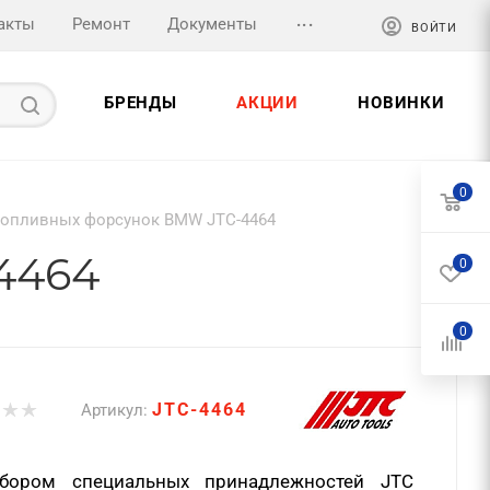
...
акты
Ремонт
Документы
ВОЙТИ
БРЕНДЫ
АКЦИИ
НОВИНКИ
0
топливных форсунок BMW JTC-4464
4464
0
0
JTC-4464
Артикул:
бором специальных принадлежностей JTC