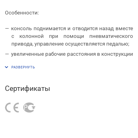
Особенности:
консоль поднимается и отводится назад вместе
с колонной при помощи пневматического
привода, управление осуществляется педалью;
увеличенные рабочие расстояния в конструкции
станка позволяют обслуживать колеса шириной
до 355 мм и диаметром до 1040 мм;
рабочий стол специальной формы с
самоцентрирующимся четырехкулачковым
Сертификаты
механизмом зажима дисков, кулачки –
двухпозиционные;
электродвигатель инверторного типа
обеспечивает плавное изменение скорости
вращения стола, что делает работу более
качественной и безопасной для шин и дисков;