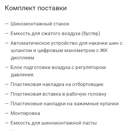
Комплект поставки
автоматическое устройство подкачки шин на
колонне со шлангом и цифровым манометром;
Шиномонтажный станок
в конструкции предусмотрена емкость для
сжатого воздуха (бустер) для быстрой посадки
Емкость для сжатого воздуха (бустер)
низкопрофильных шин на диск – требуется
Автоматическое устройство для накачки шин с
приобретение пистолета для взрывной
шлангом и цифровым манометром с ЖК
начкачки IT-GUN (опция);
дисплеем
мощный пневматический отжим борта шины с
Блок подготовки воздуха с регулятором
двухпозиционным штоком и управлением на
давления
рукоятке (аналог E
rgo
Control
) делает процесс
Пластиковая накладка на отбортовщик
отрыва борта шины от диска легким и
эффективным;
Пластиковая вставка в рабочую головку
в комплекте пластиковые накладки на
Пластиковые накладки на зажимные кулачки
зажимные кулачки, монтажную головку и
Монтировка
отбортовщик для защиты дисков;
Емкость для шиномонтажной пасты
возможность дооснащения вспомогательным