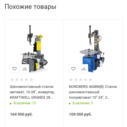
Похожие товары
Шиномонтажный станок
NORDBERG 4638N(B) Станок
автомат, 10-28”, инвертор,
шиномонтажный
KRAFTWELL GRANDE 28
полуавтомат 10"-24", 2
(220V)
скорости, 380V, синий
В наличии: 15
В наличии: 5
164 900
руб.
109 000
руб.