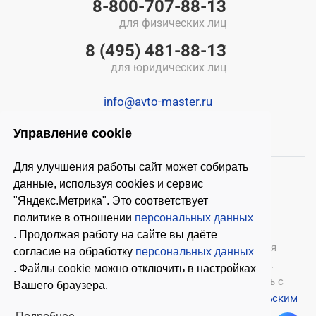
8-800-707-88-13
для физических лиц
8 (495) 481-88-13
для юридических лиц
info@avto-master.ru
Управление cookie
Для улучшения работы сайт может собирать
данные, используя cookies и сервис
"Яндекс.Метрика". Это соответствует
политике в отношении
персональных данных
. Продолжая работу на сайте вы даёте
© 2026 ООО «Автомастер»
— оборудование для
согласие на обработку
персональных данных
автосервиса, шиномонтажное оборудование.
. Файлы cookie можно отключить в настройках
Оставляя заявки на нашем сайте, ознакомьтесь с
Вашего браузера.
Политикой конфиденциальности
и
Пользовательским
соглашением
.