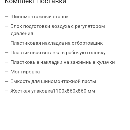
Комплект поставки
управление накачки шины производится при
помощи отдельной, боковой педали, манометр
смонтирован на колонне;
Шиномонтажный станок
в конструкции предусмотрена емкость для
Блок подготовки воздуха с регулятором
сжатого воздуха (бустер) для быстрой посадки
давления
низкопрофильных шин на диск – требуется
Пластиковая накладка на отбортовщик
приобретение пистолета для взрывной
Пластиковая вставка в рабочую головку
начкачки IT-GUN (опция);
Пластковые накладки на зажимные кулачки
в комплекте пластиковые накладки на
зажимные кулачки, монтажную головку и
Монтировка
отбортовщик для защиты дисков;
Емкость для шиномонтажной пасты
возможность дооснащения вспомогательным
Жесткая упаковка1100х860х860 мм
устройством типа "третья рука" для легкого и
быстрого демонтажа/монтажа
низкопрофильных шин большого диаметра.