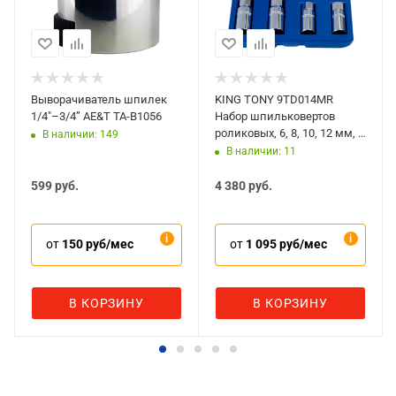
Выворачиватель шпилек
KING TONY 9TD014MR
1/4"–3/4” AE&T TA-B1056
Набор шпильковертов
роликовых, 6, 8, 10, 12 мм, 4
В наличии: 149
предмета
В наличии: 11
599
руб.
4 380
руб.
от
150 руб/мес
от
1 095 руб/мес
В КОРЗИНУ
В КОРЗИНУ