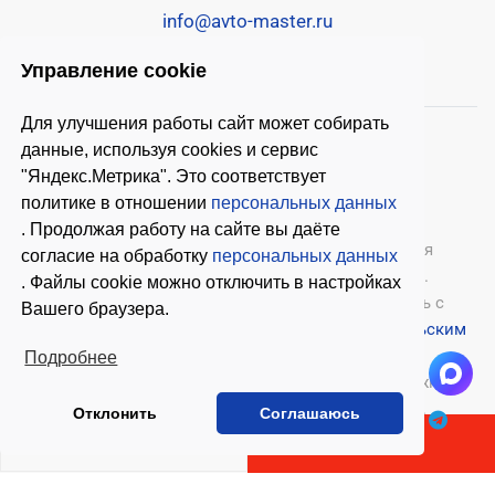
info@avto-master.ru
Управление cookie
Для улучшения работы сайт может собирать
данные, используя cookies и сервис
"Яндекс.Метрика". Это соответствует
политике в отношении
персональных данных
. Продолжая работу на сайте вы даёте
© 2026 ООО «Автомастер»
— оборудование для
согласие на обработку
персональных данных
автосервиса, шиномонтажное оборудование.
. Файлы cookie можно отключить в настройках
Оставляя заявки на нашем сайте, ознакомьтесь с
Вашего браузера.
Политикой конфиденциальности
и
Пользовательским
соглашением
.
Подробнее
Копирование материалов с этого сайта возможно
только с письменного согласия владельцев.
Отклонить
Соглашаюсь
В КОРЗИНУ