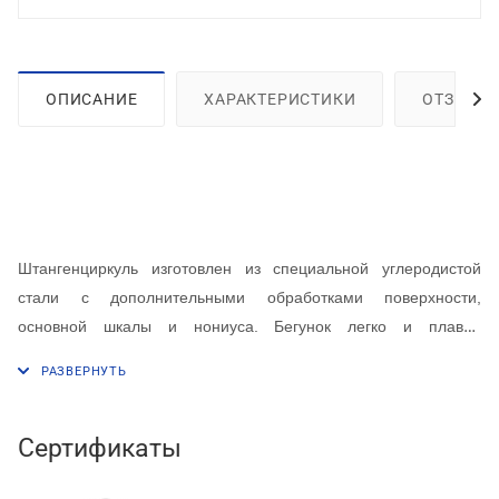
ОПИСАНИЕ
ХАРАКТЕРИСТИКИ
ОТЗЫВЫ
Штангенциркуль изготовлен из специальной углеродистой
стали с дополнительными обработками поверхности,
основной шкалы и нониуса. Бегунок легко и плавно
перемещается по профилю инструмента. Размер шага
составляет 0,02 мм. Поставляется в пластиковом кейсе для
удобства хранения и транспортировки.
Сертификаты